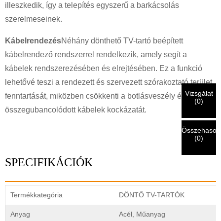
illeszkedik, így a telepítés egyszerű a barkácsolás
×
szerelmeseinek.
SZEMÉLYAZONOSSÁG IGAZOLÁSA
Én vagyok
Kábelrendezés
Néhány dönthető TV-tartó beépített
A CHARM ügyfele
kábelrendező rendszerrel rendelkezik, amely segít a
Kérjük, adja meg jelenlegi munkahelyi e-mail címét alább,
hogy ellenőrizhessük, valóban Ön a CHARM ügyfele.
kábelek rendszerezésében és elrejtésében. Ez a funkció
lehetővé teszi a rendezett és szervezett szórakoztató terület
Megkaptuk a kérését, és meg fogjuk tenni
ELLENŐRZÉS
a
Vizsgálat
beküldött
fenntartását, miközben csökkenti a botlásveszély és az
Én vagyok
(
0
)
hitelesítési és engedélyezési információk. Miután a
Beküldés előtt kérjük
ÖSSZES ELLENŐRZÉSE
információ
összegubancolódott kábelek kockázatát.
Új látogató
Küldés
A személyazonosság ellenőrzése után e-mailben értesítést
Vissza
van
HELYES.
A helytelen információk a küldemény hibás
fog kapni.
kézbesítéséhez vezetnek.
Összehasonl
(
0
)
Küldés
Vissza
SPECIFIKÁCIÓK
Termékkategória
DÖNTŐ TV-TARTÓK
Anyag
Acél, Műanyag