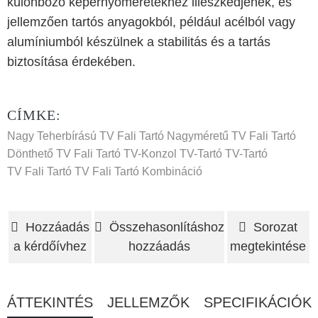
különböző képernyőméretekhez illeszkedjenek, és
jellemzően tartós anyagokból, például acélból vagy
alumíniumból készülnek a stabilitás és a tartás
biztosítása érdekében.
CÍMKE:
Nagy Teherbírású TV Fali Tartó
Nagyméretű TV Fali Tartó
Dönthető TV Fali Tartó
TV-Konzol
TV-Tartó
TV-Tartó
TV Fali Tartó
TV Fali Tartó Kombináció
Hozzáadás
Összehasonlításhoz
Sorozat
a kérdőívhez
hozzáadás
megtekintése
ÁTTEKINTÉS
JELLEMZŐK
SPECIFIKÁCIÓK