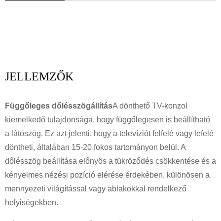
JELLEMZŐK
Függőleges dőlésszögállítás
A dönthető TV-konzol
kiemelkedő tulajdonsága, hogy függőlegesen is beállítható
a látószög. Ez azt jelenti, hogy a televíziót felfelé vagy lefelé
döntheti, általában 15-20 fokos tartományon belül. A
dőlésszög beállítása előnyös a tükröződés csökkentése és a
kényelmes nézési pozíció elérése érdekében, különösen a
mennyezeti világítással vagy ablakokkal rendelkező
helyiségekben.