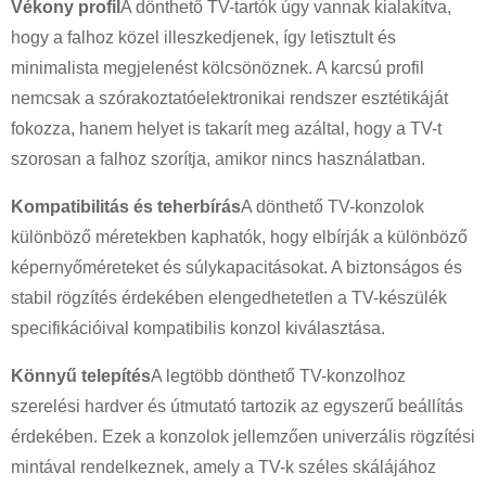
Vékony profil
A dönthető TV-tartók úgy vannak kialakítva,
hogy a falhoz közel illeszkedjenek, így letisztult és
minimalista megjelenést kölcsönöznek. A karcsú profil
nemcsak a szórakoztatóelektronikai rendszer esztétikáját
fokozza, hanem helyet is takarít meg azáltal, hogy a TV-t
szorosan a falhoz szorítja, amikor nincs használatban.
Kompatibilitás és teherbírás
A dönthető TV-konzolok
×
különböző méretekben kaphatók, hogy elbírják a különböző
KÉRÉS BENYÚJTÁSA
képernyőméreteket és súlykapacitásokat. A biztonságos és
stabil rögzítés érdekében elengedhetetlen a TV-készülék
specifikációival kompatibilis konzol kiválasztása.
Könnyű telepítés
A legtöbb dönthető TV-konzolhoz
szerelési hardver és útmutató tartozik az egyszerű beállítás
érdekében. Ezek a konzolok jellemzően univerzális rögzítési
×
VÁLASSZA KI A SAJÁT AZONOSSÁGÁT
×
mintával rendelkeznek, amely a TV-k széles skálájához