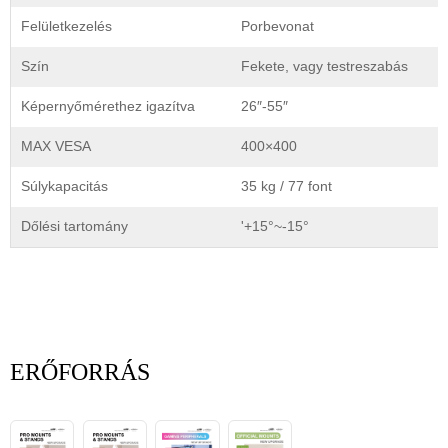
Felületkezelés
Porbevonat
Szín
Fekete, vagy testreszabás
Képernyőmérethez igazítva
26″-55″
MAX VESA
400×400
Súlykapacitás
35 kg / 77 font
Dőlési tartomány
'+15°~-15°
ERŐFORRÁS