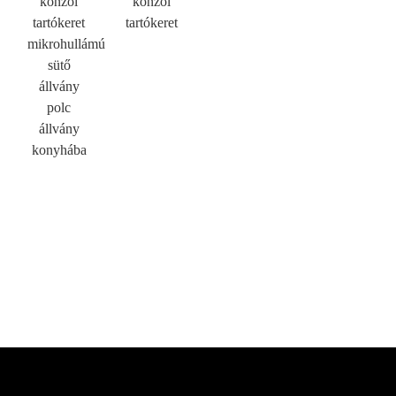
konzol
konzol
tartókeret
tartókeret
mikrohullámú
sütő
állvány
polc
állvány
konyhába
×
KÉRÉS BENYÚJTÁSA
×
VÁLASSZA KI A SAJÁT AZONOSSÁGÁT
×