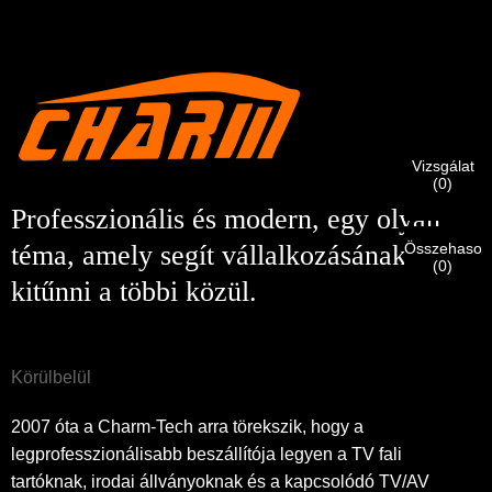
×
SZEMÉLYAZONOSSÁG IGAZOLÁSA
Én vagyok
A CHARM ügyfele
Kérjük, adja meg jelenlegi munkahelyi e-mail címét alább,
hogy ellenőrizhessük, valóban Ön a CHARM ügyfele.
Megkaptuk a kérését, és meg fogjuk tenni
ELLENŐRZÉS
a
Vizsgálat
beküldött
Én vagyok
(
0
)
hitelesítési és engedélyezési információk. Miután a
Beküldés előtt kérjük
ÖSSZES ELLENŐRZÉSE
információ
Új látogató
Professzionális és modern, egy olyan
Küldés
A személyazonosság ellenőrzése után e-mailben értesítést
Vissza
van
HELYES.
A helytelen információk a küldemény hibás
fog kapni.
kézbesítéséhez vezetnek.
Összehasonl
téma, amely segít vállalkozásának
(
0
)
kitűnni a többi közül.
Küldés
Vissza
Körülbelül
2007 óta a Charm-Tech arra törekszik, hogy a
legprofesszionálisabb beszállítója legyen a TV fali
tartóknak, irodai állványoknak és a kapcsolódó TV/AV