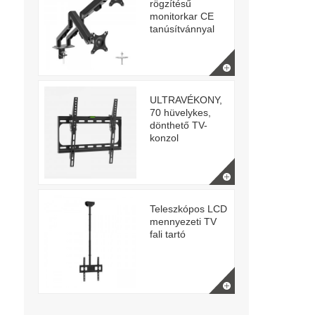
rögzítésű
monitorkar CE
tanúsítvánnyal
ULTRAVÉKONY,
70 hüvelykes,
dönthető TV-
konzol
Teleszkópos LCD
mennyezeti TV
fali tartó