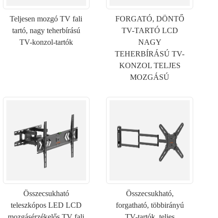
Teljesen mozgó TV fali
FORGATÓ, DÖNTŐ
tartó, nagy teherbírású
TV-TARTÓ LCD
TV-konzol-tartók
NAGY
TEHERBÍRÁSÚ TV-
KONZOL TELJES
MOZGÁSÚ
Összecsukható
Összecsukható,
teleszkópos LED LCD
forgatható, többirányú
mozgásérzékelős TV fali
TV-tartók, teljes