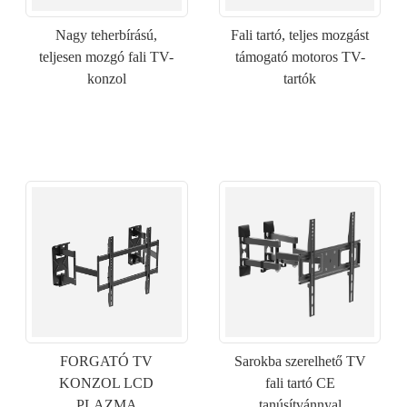
Nagy teherbírású,
Fali tartó, teljes mozgást
teljesen mozgó fali TV-
támogató motoros TV-
konzol
tartók
×
KÉRÉS BENYÚJTÁSA
FORGATÓ TV
Sarokba szerelhető TV
KONZOL LCD
fali tartó CE
PLAZMA
tanúsítvánnyal