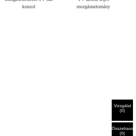
konzol
mozgástartomány
Vizsgálat
(
0
)
Összehasonl
(
0
)