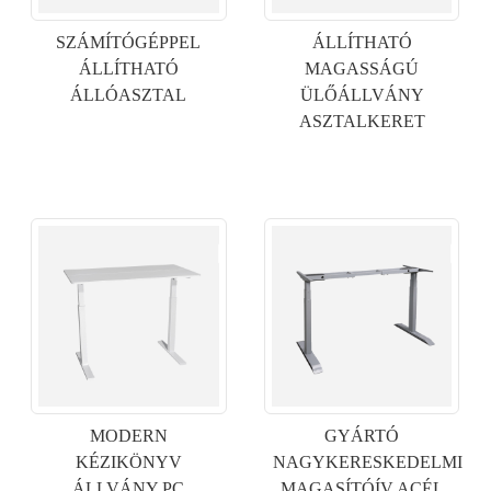
SZÁMÍTÓGÉPPEL
ÁLLÍTHATÓ
ÁLLÍTHATÓ
MAGASSÁGÚ
ÁLLÓASZTAL
ÜLŐÁLLVÁNY
ASZTALKERET
×
KÉRÉS BENYÚJTÁSA
MODERN
GYÁRTÓ
KÉZIKÖNYV
NAGYKERESKEDELMI
ÁLLVÁNY PC
MAGASÍTÓÍV ACÉL