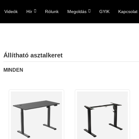
Videók
Hír
Rólunk
Megoldás
GYIK
Kapcsolat
Állítható asztalkeret
MINDEN