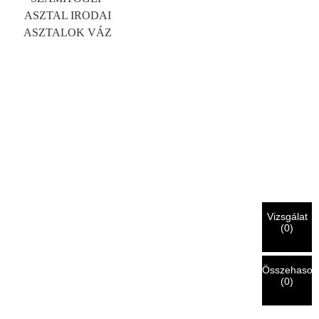
ASZTAL IRODAI
ASZTALOK VÁZ
Vizsgálat
(
0
)
Összehasonl
(
0
)