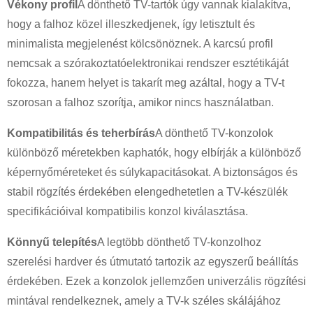
Vékony profil
A dönthető TV-tartók úgy vannak kialakítva,
hogy a falhoz közel illeszkedjenek, így letisztult és
minimalista megjelenést kölcsönöznek. A karcsú profil
nemcsak a szórakoztatóelektronikai rendszer esztétikáját
fokozza, hanem helyet is takarít meg azáltal, hogy a TV-t
szorosan a falhoz szorítja, amikor nincs használatban.
Kompatibilitás és teherbírás
A dönthető TV-konzolok
×
különböző méretekben kaphatók, hogy elbírják a különböző
KÉRÉS BENYÚJTÁSA
képernyőméreteket és súlykapacitásokat. A biztonságos és
stabil rögzítés érdekében elengedhetetlen a TV-készülék
specifikációival kompatibilis konzol kiválasztása.
Könnyű telepítés
A legtöbb dönthető TV-konzolhoz
szerelési hardver és útmutató tartozik az egyszerű beállítás
érdekében. Ezek a konzolok jellemzően univerzális rögzítési
×
VÁLASSZA KI A SAJÁT AZONOSSÁGÁT
×
mintával rendelkeznek, amely a TV-k széles skálájához