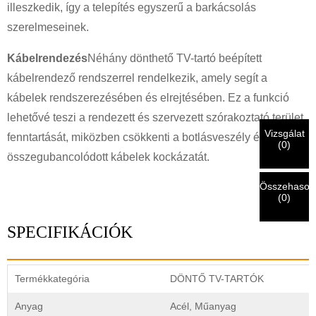
illeszkedik, így a telepítés egyszerű a barkácsolás
×
szerelmeseinek.
SZEMÉLYAZONOSSÁG IGAZOLÁSA
Én vagyok
Kábelrendezés
Néhány dönthető TV-tartó beépített
A CHARM ügyfele
kábelrendező rendszerrel rendelkezik, amely segít a
Kérjük, adja meg jelenlegi munkahelyi e-mail címét alább,
hogy ellenőrizhessük, valóban Ön a CHARM ügyfele.
kábelek rendszerezésében és elrejtésében. Ez a funkció
lehetővé teszi a rendezett és szervezett szórakoztató terület
Megkaptuk a kérését, és meg fogjuk tenni
ELLENŐRZÉS
a
Vizsgálat
beküldött
fenntartását, miközben csökkenti a botlásveszély és az
Én vagyok
(
0
)
hitelesítési és engedélyezési információk. Miután a
Beküldés előtt kérjük
ÖSSZES ELLENŐRZÉSE
információ
összegubancolódott kábelek kockázatát.
Új látogató
Küldés
A személyazonosság ellenőrzése után e-mailben értesítést
Vissza
van
HELYES.
A helytelen információk a küldemény hibás
fog kapni.
kézbesítéséhez vezetnek.
Összehasonl
(
0
)
Küldés
Vissza
SPECIFIKÁCIÓK
Termékkategória
DÖNTŐ TV-TARTÓK
Anyag
Acél, Műanyag