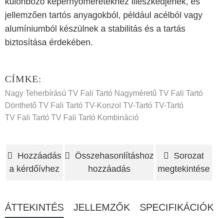
különböző képernyőméretekhez illeszkedjenek, és
jellemzően tartós anyagokból, például acélból vagy
alumíniumból készülnek a stabilitás és a tartás
biztosítása érdekében.
CÍMKE:
Nagy Teherbírású TV Fali Tartó
Nagyméretű TV Fali Tartó
Dönthető TV Fali Tartó
TV-Konzol
TV-Tartó
TV-Tartó
TV Fali Tartó
TV Fali Tartó Kombináció
Hozzáadás
Összehasonlításhoz
Sorozat
a kérdőívhez
hozzáadás
megtekintése
ÁTTEKINTÉS
JELLEMZŐK
SPECIFIKÁCIÓK