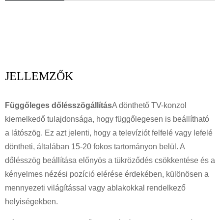
JELLEMZŐK
Függőleges dőlésszögállítás
A dönthető TV-konzol
kiemelkedő tulajdonsága, hogy függőlegesen is beállítható
a látószög. Ez azt jelenti, hogy a televíziót felfelé vagy lefelé
döntheti, általában 15-20 fokos tartományon belül. A
dőlésszög beállítása előnyös a tükröződés csökkentése és a
kényelmes nézési pozíció elérése érdekében, különösen a
mennyezeti világítással vagy ablakokkal rendelkező
helyiségekben.