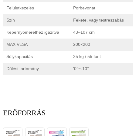
Felületkezelés
Porbevonat
Szín
Fekete, vagy testreszabás
Képernyőmérethez igazítva
43–107 cm
MAX VESA
200×200
Súlykapacitás
25 kg / 55 font
Dőlési tartomány
'0°~-10°
ERŐFORRÁS