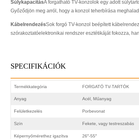
Súlykapacitás
A forgatható TV-konzolok egy adott súlytart
Győződjön meg arról, hogy a konzol teherbírása meghaladja
Kábelrendezés
Sok forgó TV-konzol beépített kábelrendez
szórakoztatóelektronikai rendszer esztétikáját fokozza, 
SPECIFIKÁCIÓK
Termékkategória
FORGATÓ TV-TARTÓK
Anyag
Acél, Műanyag
Felületkezelés
Porbevonat
Szín
Fekete, vagy testreszabás
Képernyőmérethez igazítva
26″-55″