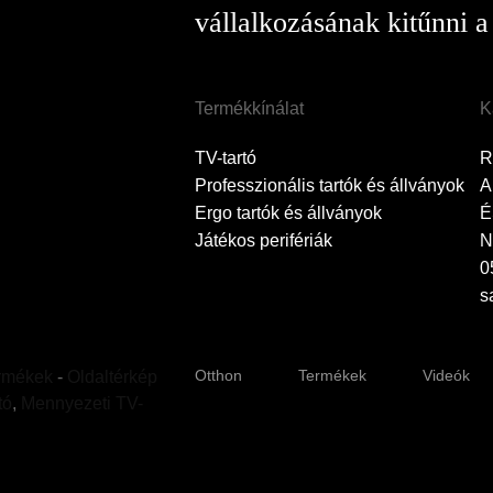
vállalkozásának kitűnni a
Termékkínálat
K
TV-tartó
R
Professzionális tartók és állványok
A
Ergo tartók és állványok
É
Játékos perifériák
N
0
s
Otthon
Termékek
Videók
ermékek
-
Oldaltérkép
tó
,
Mennyezeti TV-