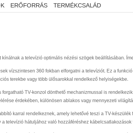
ÓK
ERŐFORRÁS
TERMÉKCSALÁD
ínálnak a televízió optimális nézési szögek beállításában. Íme 
sek vízszintesen 360 fokban elforgatni a televíziót. Ez a funkci
unkciós terekbe vagy több ülősarokkal rendelkező helyiségekbe.
s forgatható TV-konzol dönthető mechanizmussal is rendelkezik. 
elérése érdekében, különösen ablakos vagy mennyezeti világít
bító karral rendelkeznek, amely lehetővé teszi a TV-készülék f
a televízió hátuljához való hozzáféréshez kábelcsatlakozások 