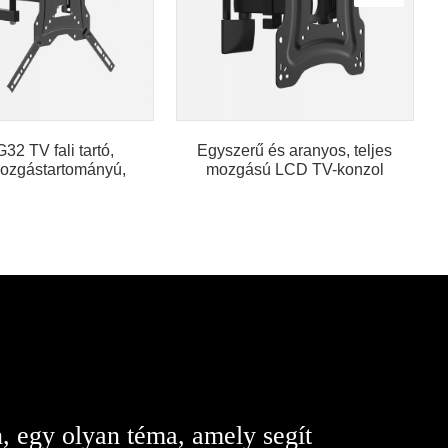
2 TV fali tartó,
Egyszerű és aranyos, teljes
mozgástartományú,
mozgású LCD TV-konzol
núsítvánnyal...
, egy olyan téma, amely segít