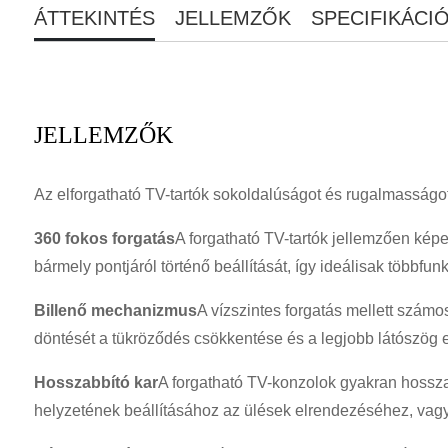
ÁTTEKINTÉS
JELLEMZŐK
SPECIFIKÁCI
JELLEMZŐK
Az elforgatható TV-tartók sokoldalúságot és rugalmasságot k
360 fokos forgatás
A forgatható TV-tartók jellemzően képe
bármely pontjáról történő beállítását, így ideálisak többf
Billenő mechanizmus
A vízszintes forgatás mellett számo
döntését a tükröződés csökkentése és a legjobb látószög 
Hosszabbító kar
A forgatható TV-konzolok gyakran hosszab
helyzetének beállításához az ülések elrendezéséhez, vagy 