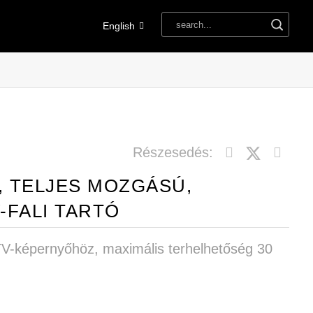
English
Részesedés:
 TELJES MOZGÁSÚ,
-FALI TARTÓ
TV-képernyőhöz, maximális terhelhetőség 30