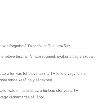
az elforgatható TV-tartók öt fő jellemzője:
ó lehetővé teszi a TV látószögének gyakorlatilag a szoba
Ez a funkció lehetővé teszi a TV felfelé vagy lefelé
ással rendelkező helyiségekben.
altól való elhúzását. Ez a funkció előnyös a TV
vagy karbantartás céljából.