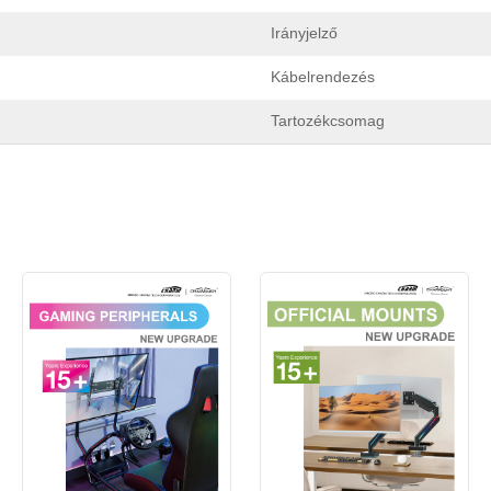
beküldött
A CHARM ügyfele
Új látogató
Irányjelző
hitelesítési és engedélyezési információk. Miután a
Beküldés előtt kérjük
ÖSSZES ELLENŐRZÉSE
információ
Küldés
A személyazonosság ellenőrzése után e-mailben értesítést fog
Vissza
van
HELYES.
A helytelen információk a küldemény hibás
Kábelrendezés
kapni.
kézbesítéséhez vezetnek.
Tartozékcsomag
Küldés
Vissza