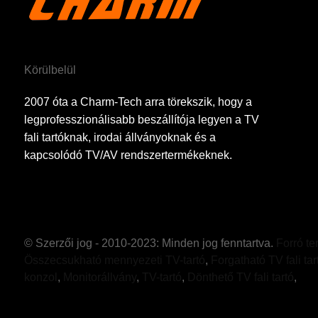
Körülbelül
2007 óta a Charm-Tech arra törekszik, hogy a
legprofesszionálisabb beszállítója legyen a TV
fali tartóknak, irodai állványoknak és a
kapcsolódó TV/AV rendszertermékeknek.
© Szerzői jog - 2010-2023: Minden jog fenntartva.
Forró t
Összecsukható mennyezeti TV-tartó
,
Forgatható TV fali tar
konzol
,
Monitorállvány
,
TV-tartó
,
Dönthető TV fali tartó
,