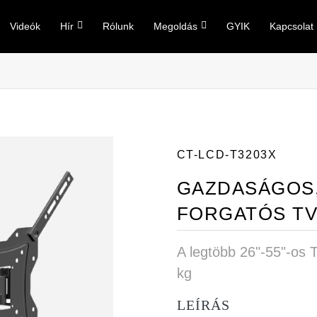
Videók
Hír
Rólunk
Megoldás
GYIK
Kapcsolat
CT-LCD-T3203X
GAZDASÁGOS,
FORGATÓS TV
A legtöbb 26"-55"-os 
kg
LEÍRÁS