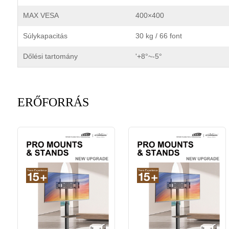
MAX VESA
400×400
Súlykapacitás
30 kg / 66 font
Dőlési tartomány
'+8°~-5°
ERŐFORRÁS