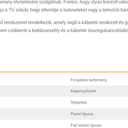
omány elviselésére szolgálnak. Fontos, hogy olyan konzolt vála
 a TV súlyát, hogy elkerülje a baleseteket vagy a televízió kár
×
KÉRÉS BENYÚJTÁSA
ő rendszerrel rendelkezik, amely segít a kábelek rendezett és g
hanem csökkenti a botlásveszély és a kábelek összegubancolódás
×
Forgatási tartomány
×
SZEMÉLYAZONOSSÁG IGAZOLÁSA
Képernyőszint
×
VÁLASSZA KI A SAJÁT AZONOSSÁGÁT
Telepítés
Kérjük, adja meg jelenlegi munkahelyi e-mail címét alább, hogy
Panel típusa
ellenőrizhessük, valóban Ön a CHARM ügyfele.
Fali lemez típusa
Én vagyok
Én vagyok
Megkaptuk a kérését, és meg fogjuk tenni
ELLENŐRZÉS
a