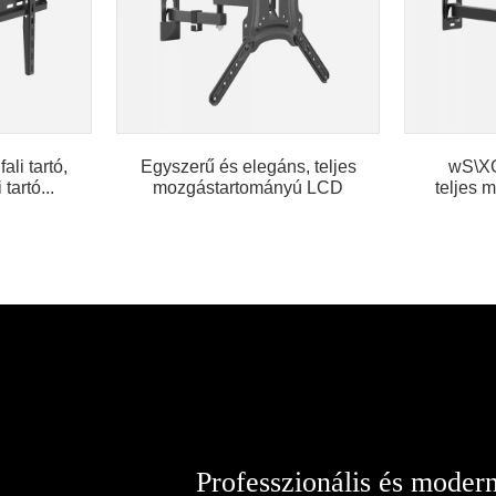
li tartó,
Egyszerű és elegáns, teljes
wS\XG3
tartó...
mozgástartományú LCD
teljes 
TV-konzol
CE ta
Professzionális és modern