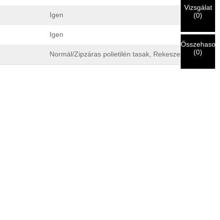
Vizsgálat
Igen
(
0
)
Igen
Összehasonl
(
0
)
Normál/Zipzáras polietilén tasak, Rekeszes polietilén t