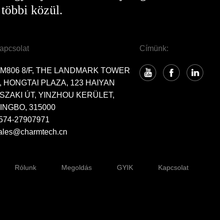
 többi közül.
apcsolat
Címünk:
M806 8/F, THE LANDMARK TOWER
, HONGTAI PLAZA, 123 HAIYAN
SZAKI ÚT, YINZHOU KERÜLET,
INGBO, 315000
574-27907971
ales@charmtech.cn
Rólunk
Megoldás
GYIK
Kapcsolat