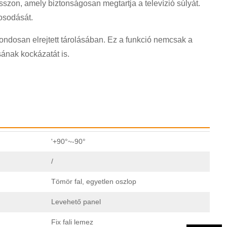
sszon, amely biztonságosan megtartja a televízió súlyát.
osodását.
ondosan elrejtett tárolásában. Ez a funkció nemcsak a
ának kockázatát is.
'+90°~-90°
/
Tömör fal, egyetlen oszlop
Levehető panel
Fix fali lemez