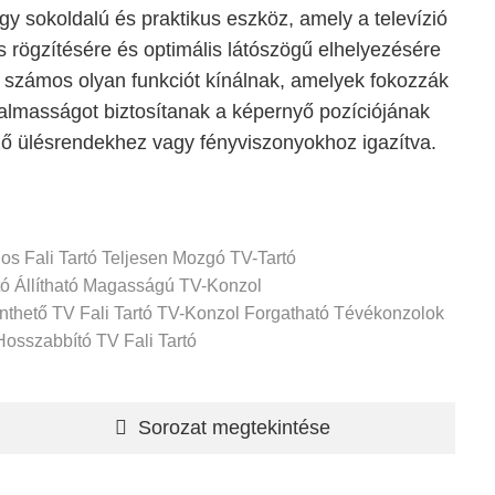
gy sokoldalú és praktikus eszköz, amely a televízió
 rögzítésére és optimális látószögű elhelyezésére
k számos olyan funkciót kínálnak, amelyek fokozzák
almasságot biztosítanak a képernyő pozíciójának
ző ülésrendekhez vagy fényviszonyokhoz igazítva.
s Fali Tartó
Teljesen Mozgó TV-Tartó
tó
Állítható Magasságú TV-Konzol
thető TV Fali Tartó
TV-Konzol
Forgatható Tévékonzolok
Hosszabbító
TV Fali Tartó
Sorozat megtekintése