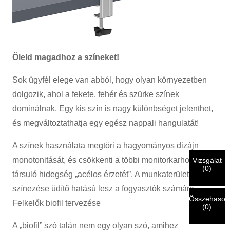
×
VÁLASSZA KI A SAJÁT AZONOSSÁGÁT
×
Öleld magadhoz a színeket!
Sok ügyfél elege van abból, hogy olyan környezetben
×
SZEMÉLYAZONOSSÁG IGAZOLÁSA
dolgozik, ahol a fekete, fehér és szürke színek
Én vagyok
dominálnak. Egy kis szín is nagy különbséget jelenthet,
A CHARM ügyfele
Kérjük, adja meg jelenlegi munkahelyi e-mail címét alább,
és megváltoztathatja egy egész nappali hangulatát!
hogy ellenőrizhessük, valóban Ön a CHARM ügyfele.
A színek használata megtöri a hagyományos dizájn
Megkaptuk a kérését, és meg fogjuk tenni
ELLENŐRZÉS
a
monotonitását, és csökkenti a többi monitorkarhoz
Vizsgálat
beküldött
Én vagyok
(
0
)
hitelesítési és engedélyezési információk. Miután a
társuló hidegség „acélos érzetét”. A munkaterületek
Beküldés előtt kérjük
ÖSSZES ELLENŐRZÉSE
információ
Új látogató
Küldés
A személyazonosság ellenőrzése után e-mailben értesítést
Vissza
van
HELYES.
A helytelen információk a küldemény hibás
színezése üdítő hatású lesz a fogyasztók számára.
fog kapni.
kézbesítéséhez vezetnek.
Összehasonl
Felkelők biofil tervezése
(
0
)
A „biofil” szó talán nem egy olyan szó, amihez
Küldés
Vissza