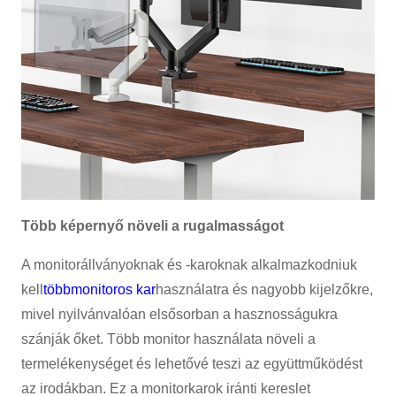
Több képernyő növeli a rugalmasságot
A monitorállványoknak és -karoknak alkalmazkodniuk
kell
többmonitoros kar
használatra és nagyobb kijelzőkre,
mivel nyilvánvalóan elsősorban a hasznosságukra
szánják őket. Több monitor használata növeli a
termelékenységet és lehetővé teszi az együttműködést
az irodákban. Ez a monitorkarok iránti kereslet