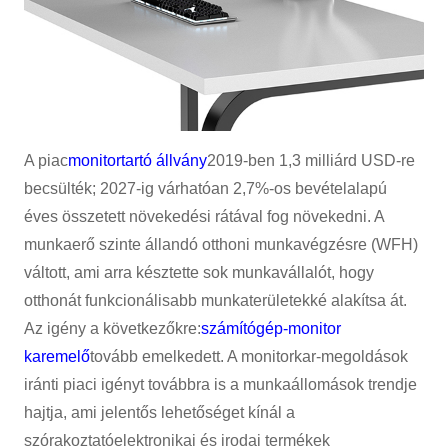
A piac
monitortartó állvány
2019-ben 1,3 milliárd USD-re
becsülték; 2027-ig várhatóan 2,7%-os bevételalapú
éves összetett növekedési rátával fog növekedni. A
munkaerő szinte állandó otthoni munkavégzésre (WFH)
váltott, ami arra késztette sok munkavállalót, hogy
otthonát funkcionálisabb munkaterületekké alakítsa át.
Az igény a következőkre:
számítógép-monitor
karemelő
tovább emelkedett. A monitorkar-megoldások
iránti piaci igényt továbbra is a munkaállomások trendje
hajtja, ami jelentős lehetőséget kínál a
szórakoztatóelektronikai és irodai termékek