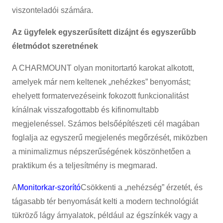
viszonteladói számára.
Az ügyfelek egyszerűsített dizájnt és egyszerűbb
életmódot szeretnének
A CHARMOUNT olyan monitortartó karokat alkotott,
amelyek már nem keltenek „nehézkes” benyomást;
ehelyett formatervezéseink fokozott funkcionalitást
kínálnak visszafogottabb és kifinomultabb
megjelenéssel. Számos belsőépítészeti cél magában
foglalja az egyszerű megjelenés megőrzését, miközben
a minimalizmus népszerűségének köszönhetően a
praktikum és a teljesítmény is megmarad.
A
Monitorkar-szorító
Csökkenti a „nehézség” érzetét, és
tágasabb tér benyomását kelti a modern technológiát
tükröző lágy árnyalatok, például az égszínkék vagy a