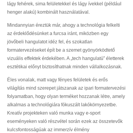
lágy fehérek, sima felületekkel és lágy ívekkel (például
henger alakú) kombinált használatával.
Mindannyian éreztük már, ahogy a technológia felkelti
az érdeklődésünket a furcsa iránt, miközben egy
jövőbeli hangulatot idéz fel, és szokatlan
formatervezéseket épít be a szemet gyönyörködtető
vizuális effektek érdekében. A „tech hangulatú” életterek
esztétikai előnyt biztosíthatnak minden vállalkozásnak.
Éles vonalak, matt vagy fényes felületek és erős
világítás mind szerepet játszanak az ipari formatervezési
folyamatban, hogy olyan terméket hozzanak létre, amely
alkalmas a technológiára fókuszált lakókörnyezetbe.
Kreatív projekteken való munka vagy e-sport
eseményeken való részvétel során ezek az összetevők
kulcsfontosságúak az immerzív élmény